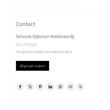
knus en biedt volop ruimte voor gezellige avonden met
vrienden of quality time met het gezin. De open trap
geeft een speelse touch en de moderne open keuken
met kookeiland is een echte eyecatcher – perfect voor
Contact
kookliefhebbers! Via de tuindeur stap je zo de zonnige
achtertuin in, compleet met stenen berging, gezellige
Simone Dijkman Makelaardij
veranda en handige achterom. De woonkamer aan de
075-7725155
tuinkant is voorzien van een zonnescherm: heerlijk koel
info@simonedijkmanmakelaardij.nl
in de zomer.
Afspraak maken
Ruimte voor iedereen
Op de eerste verdieping vind je drie fijne slaapkamers,
waarvan één met praktische vaste kastenwand. De luxe
badkamer is voorzien van een douchecabine, ligbad,
dubbele wastafel én een hangend toilet – helemaal
klaar voor de ochtendspits!