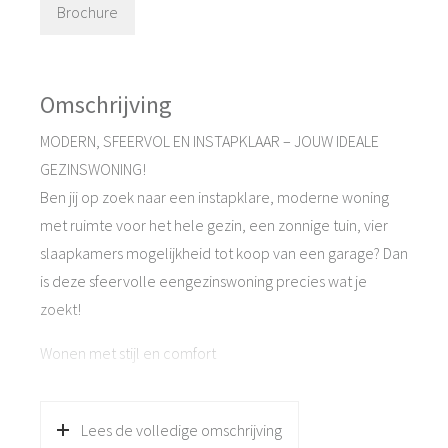
Brochure
Omschrijving
MODERN, SFEERVOL EN INSTAPKLAAR – JOUW IDEALE
GEZINSWONING!
Ben jij op zoek naar een instapklare, moderne woning
met ruimte voor het hele gezin, een zonnige tuin, vier
slaapkamers mogelijkheid tot koop van een garage? Dan
is deze sfeervolle eengezinswoning precies wat je
zoekt!
Wonen met stijl en comfort
De begane grond verwelkomt je met een nette entree,
toilet en meterkast. De L-vormige woonkamer is licht,
Lees de volledige omschrijving