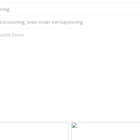
erleg
ezinswoning, twee onder een kapwoning
aande bouw
en
diep
ustige weg, in centrum, in woonwijk
²
m²