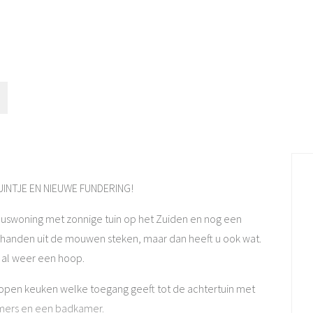
INTJE EN NIEUWE FUNDERING!
 kluswoning met zonnige tuin op het Zuiden en nog een
de handen uit de mouwen steken, maar dan heeft u ook wat.
t al weer een hoop.
en keuken welke toegang geeft tot de achtertuin met
amers en een badkamer.