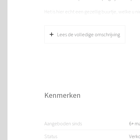
Het is hier echt een gezellig buurtje, welke u
pad te danken aan een molen. Een paltrok wa
Naast de rustige ligging is het centrum van Zaan
Lees de volledige omschrijving
scholen, diverse uitvalswegen en openbaar vervo
fietsminuten en van hier bent u in 12 minuten i
Kortom een hele leuke opknapper met een goed
Gaat u hier een paleisje van maken? Kom snel k
BIJZONDERHEDEN:
Kenmerken
Bouwjaar woning: Circa 1908m², NIEUWE FUND
Inhoud woning: Circa 169m³
Aangeboden sinds
6+ m
Woonoppervlakte: Circa 55m²
Status
Verk