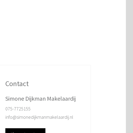
Contact
Simone Dijkman Makelaardij
075-7725155
info@simonedijkmanmakelaardij.nl