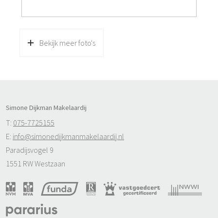
groot 178ca eigen grond
Duurzame twee onder één kapwoning A label!
Eigen grond
Bekijk meer foto's
Parkeren op eigen terrein (2 auto’s achter elkaar is
mogelijk)
12 zonnepanelen
Begane grond voorzien van vloerverwarming
4 goed bemeten slaapkamers
Simone Dijkman Makelaardij
Volledig geïsoleerde woning
T:
075-7725155
Ruime U-vormige woonkamer met moderne open
E:
info@simonedijkmanmakelaardij.nl
keuken
Paradijsvogel 9
Openslaande tuindeuren
1551 RW Westzaan
Ruime aangebouwde berging
Voorgevel voorzien van Keraliet
Zonnige tuin ook al ligt deze op het Noorden
Berging voorzien van wasmachine/drogeraansluiting en