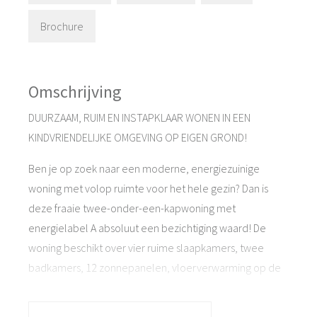
Brochure
Omschrijving
DUURZAAM, RUIM EN INSTAPKLAAR WONEN IN EEN
KINDVRIENDELIJKE OMGEVING OP EIGEN GROND!
Ben je op zoek naar een moderne, energiezuinige
woning met volop ruimte voor het hele gezin? Dan is
deze fraaie twee-onder-een-kapwoning met
energielabel A absoluut een bezichtiging waard! De
woning beschikt over vier ruime slaapkamers, twee
badkamers, 12 zonnepanelen, vloerverwarming op de
begane grond, een moderne keuken, een zonnige tuin
en parkeren op eigen terrein. Een ideale combinatie van