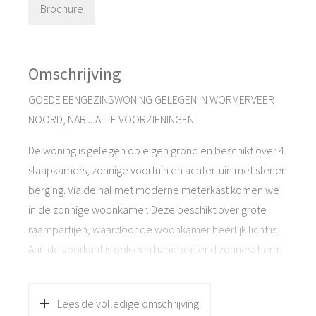
Brochure
Omschrijving
GOEDE EENGEZINSWONING GELEGEN IN WORMERVEER
NOORD, NABIJ ALLE VOORZIENINGEN.
De woning is gelegen op eigen grond en beschikt over 4
slaapkamers, zonnige voortuin en achtertuin met stenen
berging. Via de hal met moderne meterkast komen we
in de zonnige woonkamer. Deze beschikt over grote
raampartijen, waardoor de woonkamer heerlijk licht is.
Aan de voorkant is ook een handbediend zonnescherm
en aan de achterkant een elektrisch zonnescherm. Er is
een half open keuken met toegangsdeur naar de
Lees de volledige omschrijving
achtertuin. Aan de achterkant is geen directe