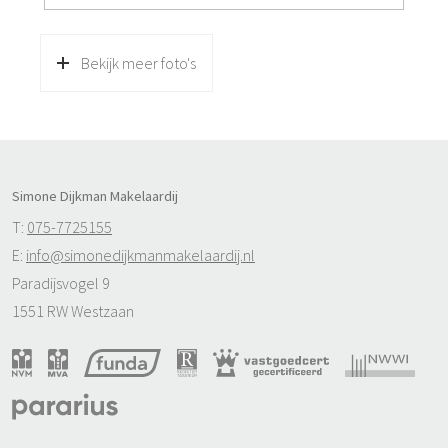
stone shed. Through the hall with modern meter
cupboard we enter the sunny living room. This has large
Bekijk meer foto's
windows, making the living room wonderfully light.
There is also a manual sunshade at the front and an
electric sunshade at the rear. There is a semi-open
kitchen with access door to the backyard. There are no
direct buildings at the back, but the garden of the side
Simone Dijkman Makelaardij
streets that come together here, so you have air and
T:
075-7725155
space. The kitchen needs to be modernized.
E:
info@simonedijkmanmakelaardij.nl
Paradijsvogel 9
On the 1st floor there are 3 bedrooms and a bathroom
1551 RW Westzaan
with washbasin and shower. Via the staircase we reach
the 2nd floor with a skylight. Here is also a sleeping area
or workplace for whatever you want to use it for. The
height is less than 2 meters, so there is no living space,
but it is still usable. You could also create living space