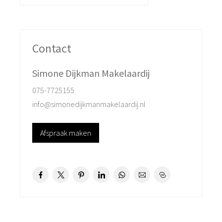
bebouwing maar de tuin van de zijstraten die hier samen
komen, daardoor heeft u lucht en ruimte. De keuken
dient wel gemoderniseerd te worden.
Contact
Op de 1e verdieping zijn 3 slaapkamers en een
badkamer met wastafelmeubel en douche. Via de vaste
Simone Dijkman Makelaardij
trap komen we op de 2e verdieping met dakraam. Hier
075-7725155
is ook een slaapruimte of werkplek net waar u het voor
info@simonedijkmanmakelaardij.nl
wilt gebruiken. De hoogte is lager dan 2 meter, vandaar
geen woonoppervlakte maar wel goed te gebruiken.
Afspraak maken
Tevens zou u hier door middel van een dakverhoging
woonoppervlakte kunnen creëren.
Aan de voorkant kijkt de woning uit op een plantsoen
dus ook hier weer lucht en ruimte. Er zijn voldoende
parkeerplaatsen aanwezig en parkeren is hier gratis.