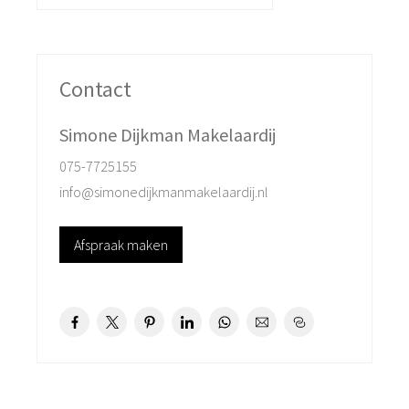
Alkmaar. Ook iets verderop kunt u door de sluis bij
Westzaan. Van hieruit kunt u naar Amsterdam of richting
IJmuiden varen. Houdt u van wandelen met of zonder
hond dan heeft u veel mogelijkheden om een lekkere
Contact
wandeling te maken. Basisscholen, bushalte en NS
station zijn op loop/fietsafstand. Wilt u nog een
Simone Dijkman Makelaardij
volkstuintje dan kunt u aan de overkant terecht bij de
075-7725155
tuinvereniging Jan Vroegop. Genoeg mogelijkheden om
info@simonedijkmanmakelaardij.nl
te recreëren op uw eigen perceel of in de omgeving.
Afspraak maken
Op de begane grond is de woonkamer met open
keuken. In de gang is de bijkeuken met CV- en
wasmachine-opstelling, dan de badkamer en het
separate toilet. Ook treffen we hier aan de voorkant de
1e ruime slaapkamer aan. Via de vaste trap komen we
op de 1e verdieping met 2 slaapkamers. De woning
heeft een behoorlijke woonoppervlakte dus u kunt hier