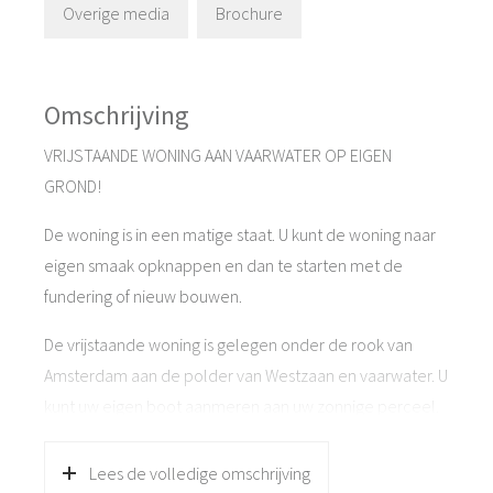
Overige media
Brochure
Omschrijving
VRIJSTAANDE WONING AAN VAARWATER OP EIGEN
GROND!
De woning is in een matige staat. U kunt de woning naar
eigen smaak opknappen en dan te starten met de
fundering of nieuw bouwen.
De vrijstaande woning is gelegen onder de rook van
Amsterdam aan de polder van Westzaan en vaarwater. U
kunt uw eigen boot aanmeren aan uw zonnige perceel.
Met de boot kunt u de polder Westzaan verkennen en
via de sluizen komt u op de Zaan richting Amsterdam of
Lees de volledige omschrijving